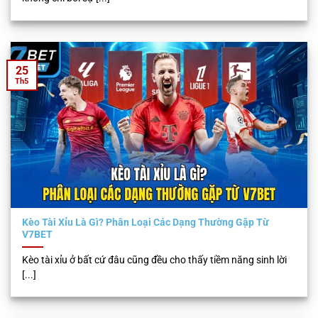
25
Th5
Kèo Tài Xỉu Là Gì? Phân Loại Các Dạng Thường Gặp Từ
V7BET
Kèo tài xỉu ở bất cứ đâu cũng đều cho thấy tiềm năng sinh lời
[...]