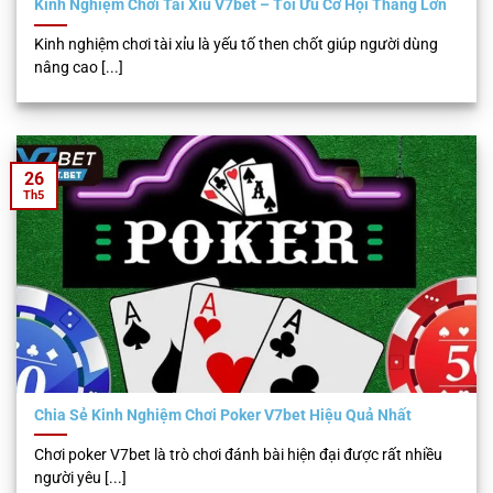
Kinh Nghiệm Chơi Tài Xỉu V7bet – Tối Ưu Cơ Hội Thắng Lớn
Kinh nghiệm chơi tài xỉu là yếu tố then chốt giúp người dùng
nâng cao [...]
26
Th5
Chia Sẻ Kinh Nghiệm Chơi Poker V7bet Hiệu Quả Nhất
Chơi poker V7bet là trò chơi đánh bài hiện đại được rất nhiều
người yêu [...]