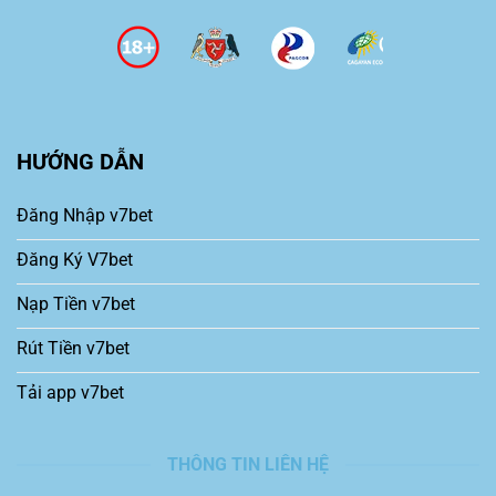
HƯỚNG DẪN
Đăng Nhập v7bet
Đăng Ký V7bet
Nạp Tiền v7bet
Rút Tiền v7bet
Tải app v7bet
THÔNG TIN LIÊN HỆ