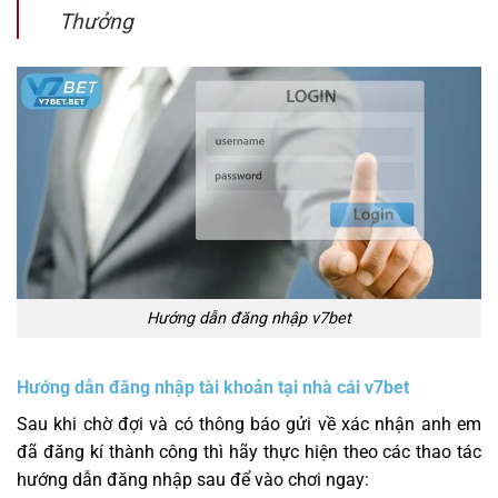
Thưởng
Hướng dẫn đăng nhập v7bet
Hướng dẫn đăng nhập tài khoản tại nhà cái v7bet
Sau khi chờ đợi và có thông báo gửi về xác nhận anh em
đã đăng kí thành công thì hãy thực hiện theo các thao tác
hướng dẫn đăng nhập sau để vào chơi ngay: