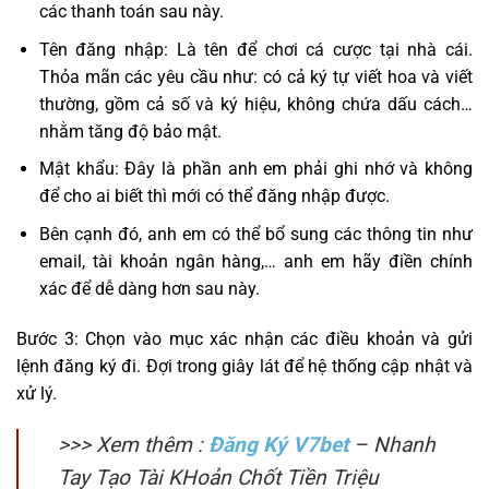
các thanh toán sau này.
Tên đăng nhập: Là tên để chơi cá cược tại nhà cái.
Thỏa mãn các yêu cầu như: có cả ký tự viết hoa và viết
thường, gồm cả số và ký hiệu, không chứa dấu cách…
nhằm tăng độ bảo mật.
Mật khẩu: Đây là phần anh em phải ghi nhớ và không
để cho ai biết thì mới có thể đăng nhập được.
Bên cạnh đó, anh em có thể bổ sung các thông tin như
email, tài khoản ngân hàng,… anh em hãy điền chính
xác để dễ dàng hơn sau này.
Bước 3: Chọn vào mục xác nhận các điều khoản và gửi
lệnh đăng ký đi. Đợi trong giây lát để hệ thống cập nhật và
xử lý.
>>> Xem thêm :
Đăng Ký V7bet
– Nhanh
Tay Tạo Tài KHoản Chốt Tiền Triệu