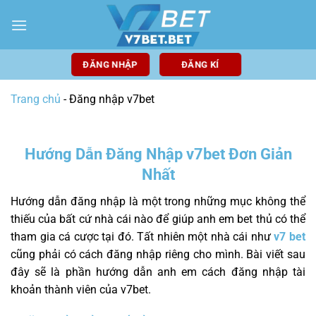
Bỏ
qua
nội
dung
ĐĂNG NHẬP
ĐĂNG KÍ
Trang chủ
-
Đăng nhập v7bet
Hướng Dẫn Đăng Nhập v7bet Đơn Giản
Nhất
Hướng dẫn đăng nhập là một trong những mục không thể
thiếu của bất cứ nhà cái nào để giúp anh em bet thủ có thể
tham gia cá cược tại đó. Tất nhiên một nhà cái như
v7 bet
cũng phải có cách đăng nhập riêng cho mình. Bài viết sau
đây sẽ là phần hướng dẫn anh em cách đăng nhập tài
khoản thành viên của v7bet.