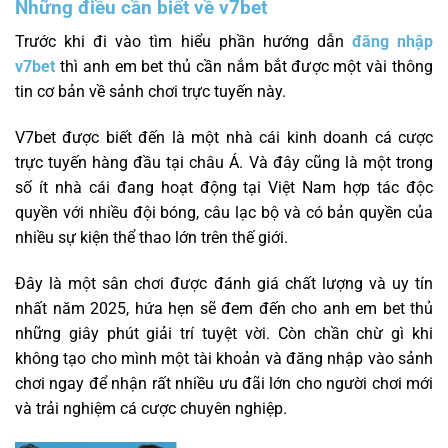
Những điều cần biết về v7bet
Trước khi đi vào tìm hiểu phần hướng dẫn
đăng nhập
v7bet
thì anh em bet thủ cần nắm bắt được một vài thông
tin cơ bản về sảnh chơi trực tuyến này.
V7bet được biết đến là một nhà cái kinh doanh cá cược
trực tuyến hàng đầu tại châu Á. Và đây cũng là một trong
số ít nhà cái đang hoạt động tại Việt Nam hợp tác độc
quyền với nhiều đội bóng, câu lạc bộ và có bản quyền của
nhiều sự kiện thể thao lớn trên thế giới.
Đây là một sân chơi được đánh giá chất lượng và uy tín
nhất năm 2025, hứa hẹn sẽ đem đến cho anh em bet thủ
những giây phút giải trí tuyệt vời. Còn chần chừ gì khi
không tạo cho mình một tài khoản và đăng nhập vào sảnh
chơi ngay để nhận rất nhiều ưu đãi lớn cho người chơi mới
và trải nghiệm cá cược chuyên nghiệp.