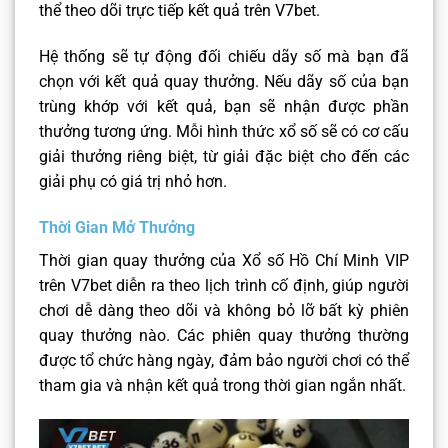
thể theo dõi trực tiếp kết quả trên V7bet.
Hệ thống sẽ tự động đối chiếu dãy số mà bạn đã
chọn với kết quả quay thưởng. Nếu dãy số của bạn
trùng khớp với kết quả, bạn sẽ nhận được phần
thưởng tương ứng. Mỗi hình thức xổ số sẽ có cơ cấu
giải thưởng riêng biệt, từ giải đặc biệt cho đến các
giải phụ có giá trị nhỏ hơn.
Thời Gian Mở Thưởng
Thời gian quay thưởng của Xổ số Hồ Chí Minh VIP
trên V7bet diễn ra theo lịch trình cố định, giúp người
chơi dễ dàng theo dõi và không bỏ lỡ bất kỳ phiên
quay thưởng nào. Các phiên quay thưởng thường
được tổ chức hàng ngày, đảm bảo người chơi có thể
tham gia và nhận kết quả trong thời gian ngắn nhất.