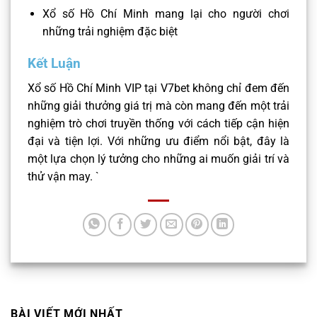
Xổ số Hồ Chí Minh mang lại cho người chơi
những trải nghiệm đặc biệt
Kết Luận
Xổ số Hồ Chí Minh VIP tại V7bet không chỉ đem đến
những giải thưởng giá trị mà còn mang đến một trải
nghiệm trò chơi truyền thống với cách tiếp cận hiện
đại và tiện lợi. Với những ưu điểm nổi bật, đây là
một lựa chọn lý tưởng cho những ai muốn giải trí và
thử vận may. `
BÀI VIẾT MỚI NHẤT