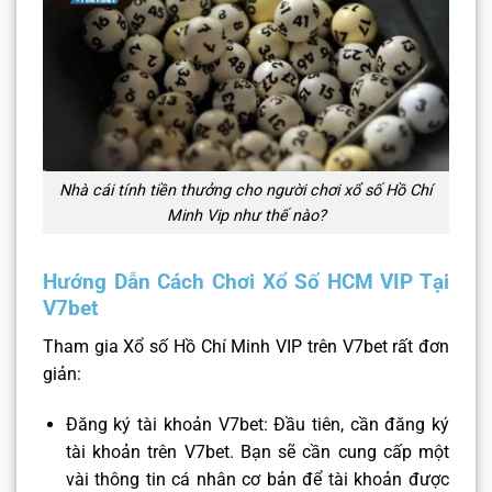
Nhà cái tính tiền thưởng cho người chơi xổ số Hồ Chí
Minh Vip như thế nào?
Hướng Dẫn Cách Chơi Xổ Số HCM VIP Tại
V7bet
Tham gia Xổ số Hồ Chí Minh VIP trên V7bet rất đơn
giản:
Đăng ký tài khoản V7bet: Đầu tiên, cần đăng ký
tài khoản trên V7bet. Bạn sẽ cần cung cấp một
vài thông tin cá nhân cơ bản để tài khoản được