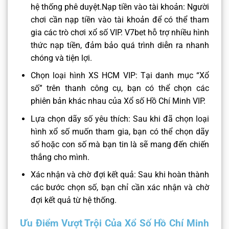
hệ thống phê duyệt.Nạp tiền vào tài khoản: Người
chơi cần nạp tiền vào tài khoản để có thể tham
gia các trò chơi xổ số VIP. V7bet hỗ trợ nhiều hình
thức nạp tiền, đảm bảo quá trình diễn ra nhanh
chóng và tiện lợi.
Chọn loại hình XS HCM VIP: Tại danh mục “Xổ
số” trên thanh công cụ, bạn có thể chọn các
phiên bản khác nhau của Xổ số Hồ Chí Minh VIP.
Lựa chọn dãy số yêu thích: Sau khi đã chọn loại
hình xổ số muốn tham gia, bạn có thể chọn dãy
số hoặc con số mà bạn tin là sẽ mang đến chiến
thắng cho mình.
Xác nhận và chờ đợi kết quả: Sau khi hoàn thành
các bước chọn số, bạn chỉ cần xác nhận và chờ
đợi kết quả từ hệ thống.
Ưu Điểm Vượt Trội Của Xổ Số Hồ Chí Minh