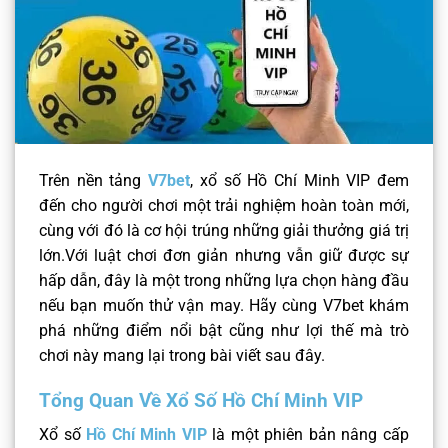
Trên nền tảng
V7bet
, xổ số Hồ Chí Minh VIP đem
đến cho người chơi một trải nghiệm hoàn toàn mới,
cùng với đó là cơ hội trúng những giải thưởng giá trị
lớn.Với luật chơi đơn giản nhưng vẫn giữ được sự
hấp dẫn, đây là một trong những lựa chọn hàng đầu
nếu bạn muốn thử vận may. Hãy cùng V7bet khám
phá những điểm nổi bật cũng như lợi thế mà trò
chơi này mang lại trong bài viết sau đây.
Tổng Quan Về Xổ Số Hồ Chí Minh VIP
Xổ số
Hồ Chí Minh VIP
là một phiên bản nâng cấp