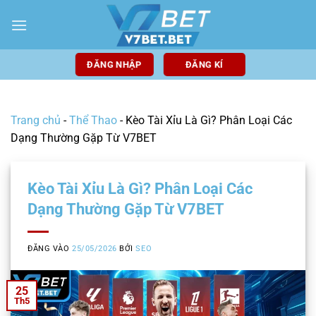
Bỏ
qua
nội
dung
ĐĂNG NHẬP
ĐĂNG KÍ
Trang chủ
-
Thể Thao
-
Kèo Tài Xỉu Là Gì? Phân Loại Các
Dạng Thường Gặp Từ V7BET
Kèo Tài Xỉu Là Gì? Phân Loại Các
Dạng Thường Gặp Từ V7BET
ĐĂNG VÀO
25/05/2026
BỞI
SEO
25
Th5