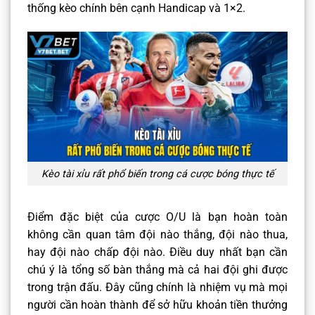
thống kèo chính bên cạnh Handicap và 1×2.
Kèo tài xỉu rất phổ biến trong cá cược bóng thực tế
Điểm đặc biệt của cược O/U là bạn hoàn toàn
không cần quan tâm đội nào thắng, đội nào thua,
hay đội nào chấp đội nào. Điều duy nhất bạn cần
chú ý là tổng số bàn thắng mà cả hai đội ghi được
trong trận đấu. Đây cũng chính là nhiệm vụ mà mọi
người cần hoàn thành để sở hữu khoản tiền thưởng