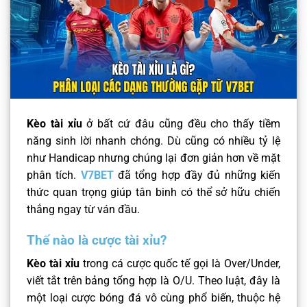
Kèo tài xỉu
ở bất cứ đâu cũng đều cho thấy tiềm
năng sinh lời nhanh chóng. Dù cũng có nhiều tỷ lệ
như Handicap nhưng chúng lại đơn giản hơn về mặt
phân tích.
V7BET
đã tổng hợp đầy đủ những kiến
thức quan trọng giúp tân binh có thể sở hữu chiến
thắng ngay từ ván đầu.
Thế nào là cược tài xỉu?
Kèo tài xỉu
trong cá cược quốc tế gọi là Over/Under,
viết tắt trên bảng tổng hợp là O/U. Theo luật, đây là
một loại cược bóng đá vô cùng phổ biến, thuộc hệ