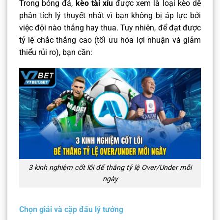
Trong bóng đá,
kèo tài xỉu
được xem là loại kèo dễ
phân tích lý thuyết nhất vì bạn không bị áp lực bởi
việc đội nào thắng hay thua. Tuy nhiên, để đạt được
tỷ lệ chắc thắng cao (tối ưu hóa lợi nhuận và giảm
thiểu rủi ro), bạn cần:
3 kinh nghiệm cốt lõi để thắng tỷ lệ Over/Under mỗi
ngày
Chọn giải và cặp đấu lý tưởng