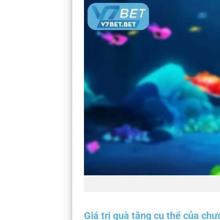
Giá trị quà tặng cụ thể của ch