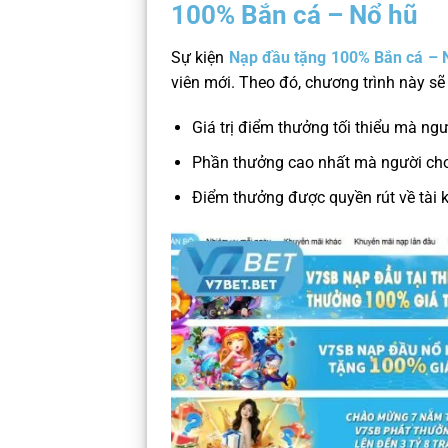
100% Bắn cá – Nổ hũ
Sự kiện
Nạp đầu tặng 100% Bắn cá – 
viên mới. Theo đó, chương trình này sẽ
Giá trị điểm thưởng tối thiểu mà ng
Phần thưởng cao nhất mà người chơ
Điểm thưởng được quyền rút về tài 