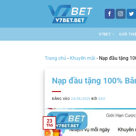
Bỏ
qua
nội
dung
V7BET
GIỚI TH
Trang chủ
-
Khuyến mãi
-
Nạp đầu tặng 10
Nạp đầu tặng 100% Bắ
ĐĂNG VÀO
23/05/2025
BỞI
SEO
23
Th5