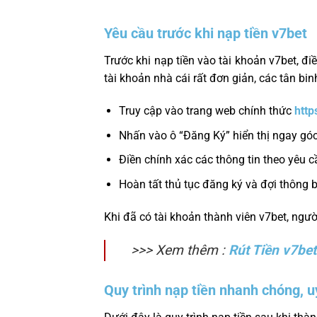
Yêu cầu trước khi nạp tiền v7bet
Trước khi nạp tiền vào tài khoản v7bet, đi
tài khoản nhà cái rất đơn giản, các tân bi
Truy cập vào trang web chính thức
http
Nhấn vào ô “Đăng Ký” hiển thị ngay gó
Điền chính xác các thông tin theo yêu c
Hoàn tất thủ tục đăng ký và đợi thông 
Khi đã có tài khoản thành viên v7bet, ngư
>>> Xem thêm :
Rút Tiền v7bet
Quy trình nạp tiền nhanh chóng, uy