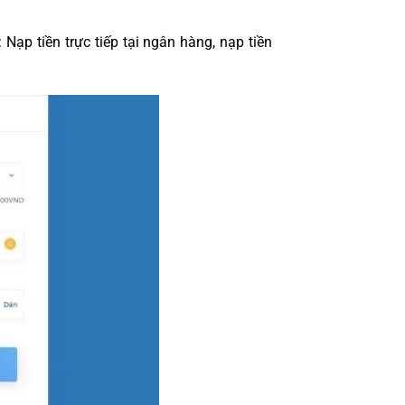
Nạp tiền trực tiếp tại ngân hàng, nạp tiền