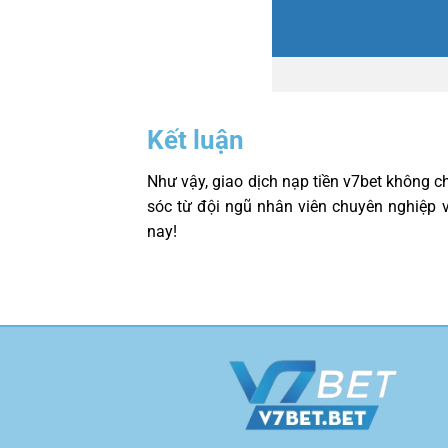
Kết luận
Như vậy, giao dịch nạp tiền v7bet không 
sóc từ đội ngũ nhân viên chuyên nghiệp 
nay!