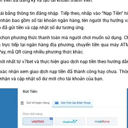
nh viên đã đăng ký và tạo tài khoản thành viên:
i bằng thông tin đăng nhập. Tiếp theo, nhấp vào “Nạp Tiền” hi
 nhân bao gồm số tài khoản ngân hàng, tên người thụ hưởng v
o đã gửi tiền và cập nhật số dư tương ứng.
à chọn phương thức thanh toán mà người chơi muốn sử dụng. C
ch trực tiếp tại ngân hàng địa phương, chuyển tiền qua máy 
Pay, mã QR cùng nhiều phương thức khác.
i nhất từ v7bet và thực hiện giao dịch nạp tiền theo hướng dẫ
ể xác nhận xem giao dịch nạp tiền đã thành công hay chưa. Thôn
ác nhận và cập nhật số dư mới cho tài khoản của bạn.