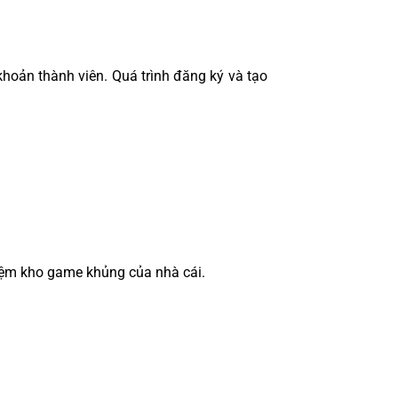
 khoản thành viên. Quá trình đăng ký và tạo
ghiệm kho game khủng của nhà cái.