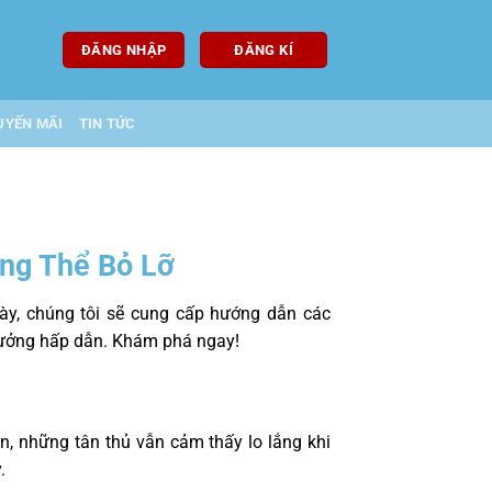
ĐĂNG NHẬP
ĐĂNG KÍ
UYẾN MÃI
TIN TỨC
ng Thể Bỏ Lỡ
này, chúng tôi sẽ cung cấp hướng dẫn các
 thưởng hấp dẫn. Khám phá ngay!
n, những tân thủ vẫn cảm thấy lo lắng khi
y.