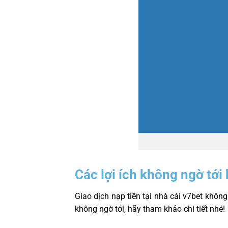
Các lợi ích không ngờ tới 
Giao dịch nạp tiền tại nhà cái v7bet khô
không ngờ tới, hãy tham khảo chi tiết nhé!