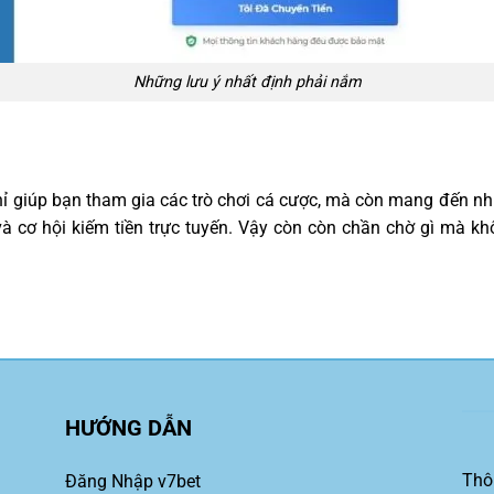
Những lưu ý nhất định phải nắm
chỉ giúp bạn tham gia các trò chơi cá cược, mà còn mang đến n
và cơ hội kiếm tiền trực tuyến. Vậy còn còn chần chờ gì mà k
HƯỚNG DẪN
Thô
Đăng Nhập v7bet