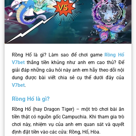
Rồng Hổ là gì? Làm sao để chơi game
Rồng Hổ
V7bet
thắng tiền khủng như anh em cao thủ? Để
giải đáp những câu hỏi này anh em hãy theo dõi nội
dung được bài viết chia sẻ cụ thể dưới đây của
V7bet
.
Rồng Hổ là gì?
Rồng Hổ (hay Dragon Tiger) – một trò chơi bài ăn
tiền thật có nguồn gốc Campuchia. Khi tham gia trò
chơi này, nhiệm vụ của anh em quan sát và quyết
định đặt tiền vào các cửa: Rồng, Hổ, Hòa.