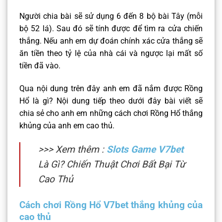
Người chia bài sẽ sử dụng 6 đến 8 bộ bài Tây (mỗi
bộ 52 lá). Sau đó sẽ tính được để tìm ra cửa chiến
thắng. Nếu anh em dự đoán chính xác cửa thắng sẽ
ăn tiền theo tỷ lệ của nhà cái và ngược lại mất số
tiền đã vào.
Qua nội dung trên đây anh em đã nắm được Rồng
Hổ là gì? Nội dung tiếp theo dưới đây bài viết sẽ
chia sẻ cho anh em những cách chơi Rồng Hổ thắng
khủng của anh em cao thủ.
>>> Xem thêm :
Slots Game V7bet
Là Gì? Chiến Thuật Chơi Bất Bại Từ
Cao Thủ
Cách chơi Rồng Hổ V7bet thắng khủng của
cao thủ