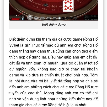
Biết điểm dừng
Biết điểm dừng khi tham gia cá cược game Rồng Hổ
V7bet là gì? Thực tế mặc dù anh em chơi Rồng Hổ
đang thắng hay đang thua cũng cần chọn thời điểm
thích hợp để dừng lại. Điều này giúp anh em cắt lỗ/
cắt lãi và tính toán lợi nhuận. Qua đó quản lý tốt số
dư nguồn vốn, không bao giờ bị cháy tài khoản
game và kịp đưa ra chiến thuật chơi phù hợp. Tóm
lại nội dung vừa rồi bài viết đã tổng hợp và chia sẻ
đến anh em những cách chơi cá cược Rồng Hổ trực
tuyến của cao thủ. Mong rằng anh em có thể ghi
nhớ và vận dụng linh hoạt những kiến thức này để
tham gia chơi cá cược Rồng Hổ hiệu quả nhất.