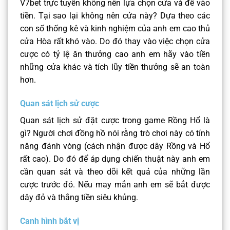
V7bet trực tuyến không nên lựa chọn cửa và để vào
tiền. Tại sao lại không nên cửa này? Dựa theo các
con số thống kê và kinh nghiệm của anh em cao thủ
cửa Hòa rất khó vào. Do đó thay vào việc chọn cửa
cược có tỷ lệ ăn thưởng cao anh em hãy vào tiền
những cửa khác và tích lũy tiền thưởng sẽ an toàn
hơn.
Quan sát lịch sử cược
Quan sát lịch sử đặt cược trong game Rồng Hổ là
gì? Người chơi đồng hồ nói rằng trò chơi này có tính
năng đánh vòng (cách nhận được dây Rồng và Hổ
rất cao). Do đó để áp dụng chiến thuật này anh em
cần quan sát và theo dõi kết quả của những lần
cược trước đó. Nếu may mắn anh em sẽ bắt được
dây đỏ và thắng tiền siêu khủng.
Canh hình bắt vị