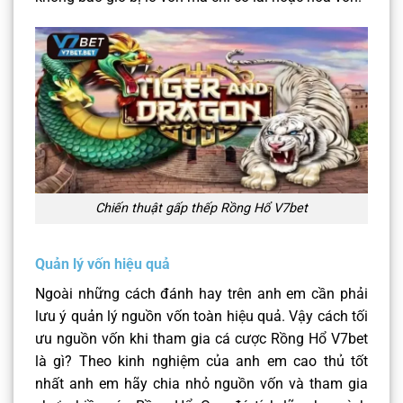
Chiến thuật gấp thếp Rồng Hổ V7bet
Quản lý vốn hiệu quả
Ngoài những cách đánh hay trên anh em cần phải
lưu ý quản lý nguồn vốn toàn hiệu quả. Vậy cách tối
ưu nguồn vốn khi tham gia cá cược Rồng Hổ V7bet
là gì? Theo kinh nghiệm của anh em cao thủ tốt
nhất anh em hãy chia nhỏ nguồn vốn và tham gia