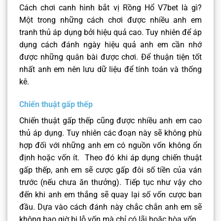
Cách chơi canh hình bắt vị Rồng Hổ V7bet là gì?
Một trong những cách chơi được nhiều anh em
tranh thủ áp dụng bởi hiệu quả cao. Tuy nhiên để áp
dụng cách đánh ngày hiệu quả anh em cần nhớ
được những quân bài được chơi. Để thuận tiện tốt
nhất anh em nên lưu dữ liệu để tính toán và thống
kê.
Chiến thuật gấp thếp
Chiến thuật gấp thếp cũng được nhiều anh em cao
thủ áp dụng. Tuy nhiên các đoạn này sẽ không phù
hợp đối với những anh em có nguồn vốn không ổn
định hoặc vốn ít. Theo đó khi áp dụng chiến thuật
gấp thếp, anh em sẽ cược gấp đôi số tiền của ván
trước (nếu chưa ăn thưởng). Tiếp tục như vậy cho
đến khi anh em thắng sẽ quay lại số vốn cược ban
đầu. Dựa vào cách đánh này chắc chắn anh em sẽ
không bao giờ bị lỗ vốn mà chỉ có lãi hoặc hòa vốn.