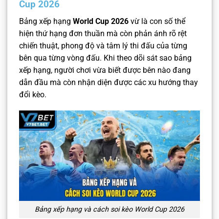
Cup 2026
Bảng xếp hạng
World Cup 2026
vừ là con số thể
hiện thứ hạng đơn thuần mà còn phản ánh rõ rệt
chiến thuật, phong độ và tâm lý thi đấu của từng
bên qua từng vòng đấu. Khi theo dõi sát sao bảng
xếp hạng, người chơi vừa biết được bên nào đang
dẫn đầu mà còn nhận diện được các xu hướng thay
đổi kèo.
Bảng xếp hạng và cách soi kèo World Cup 2026