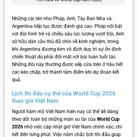
Những cái tên như Pháp, Anh, Tây Ban Nha và
Argentina tiếp tục được đánh giá cao. Pháp nổi bật
với đội hình trẻ và chiều sâu lực lượng vượt trội, Anh
sở hữu dàn cầu thủ đã chín về kinh nghiệm, trong
khi Argentina đương kim vô địch duy trì sự ổn định
chiến thuật dù phải đối mặt với bài toán tuổi tác.
Những đội này thường được xếp cửa trên ở hầu hết
các kèo chấp, trở thành tâm điểm khi dự đoán kết
quả.
Lịch thi đấu cụ thể của World Cup 2026
theo giờ Việt Nam
Người hâm mộ Việt Nam hiện nay có thể dễ dàng
theo dõi toàn bộ những màn so tài của
World Cup
2026
nhờ việc cập nhật giờ Việt Nam chính xác, chi
tiết đến từng phút. Việc nắm chắc lịch thi đấu giúp