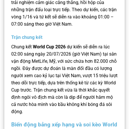
trải nghiệm cảm giác căng thẳng, hồi hộp của
những trận đấu loại trực tiếp. Theo dự kiến, các trận
vòng 1/16 và tứ kết sẽ diễn ra vào khoảng 01:00 –
07:00 sáng theo giờ Việt Nam.
Trận chung kết
Chung kết
World Cup 2026
dự kiến sẽ diễn ra lúc
02:00 sáng ngày 20/07/2026 (giờ Việt Nam) tại sân
vận động MetLife, Mỹ, với sức chứa hơn 82.000 chỗ
ngồi. Đây được dự đoán là màn đối đầu có lượng
người xem cao kỷ lục tại Việt Nam, vượt 15 triệu lượt
theo dõi trực tiếp, dựa trên thống kê từ các kỳ World
Cup trước. Trận chung kết vừa là thời khắc quyết
định ngôi vô địch mà còn là dịp để người hâm mộ
cả nước hòa mình vào bầu không khí bóng đá sôi
động.
Biến động bảng xếp hạng và soi kèo World