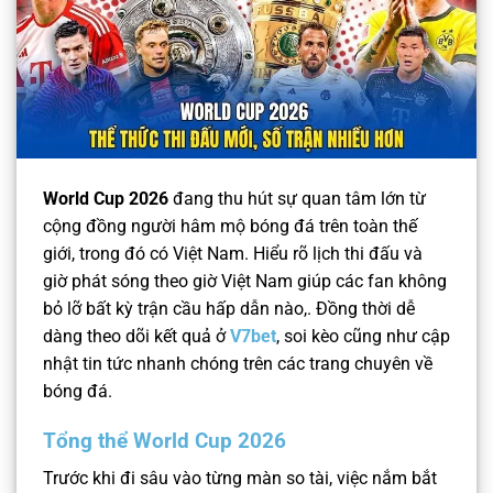
World Cup 2026
đang thu hút sự quan tâm lớn từ
cộng đồng người hâm mộ bóng đá trên toàn thế
giới, trong đó có Việt Nam. Hiểu rõ lịch thi đấu và
giờ phát sóng theo giờ Việt Nam giúp các fan không
bỏ lỡ bất kỳ trận cầu hấp dẫn nào,. Đồng thời dễ
dàng theo dõi kết quả ở
V7bet
, soi kèo cũng như cập
nhật tin tức nhanh chóng trên các trang chuyên về
bóng đá.
Tổng thể World Cup 2026
Trước khi đi sâu vào từng màn so tài, việc nắm bắt