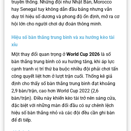
truyền thống. Những đội như Nhật Bản, Morocco
hay Senegal tuy không dẫn đầu bảng nhưng vẫn
duy trì hiệu số dương và phong độ ổn định, mở ra cơ
hội lớn cho người chơi dự đoán thông minh.
Hiệu số bàn thắng trung bình và xu hướng kèo tài
xỉu
Một thay đổi quan trọng ở
World Cup 2026
là số
bàn thắng trung bình có xu hướng tăng, khi áp lực
cạnh tranh vị trí thứ ba buộc nhiều đội phải chơi tấn
công quyết liệt hơn ở lượt trận cuối. Thống kê giả
định cho thấy số bàn thắng trung bình đạt khoảng
2,9 bàn/trận, cao hơn World Cup 2022 (2,6
bàn/trận). Điều này khiến kèo tài trở nên sáng cửa,
đặc biệt với những màn đối đầu có sự chênh lệch
hiệu số bàn thắng nhỏ và các đội đều cần ghi bàn
để đi tiếp.