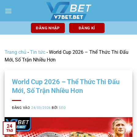
Bỏ
qua
nội
dung
ĐĂNG NHẬP
ĐĂNG KÍ
Trang chủ
-
Tin tức
-
World Cup 2026 – Thể Thức Thi Đấu
Mới, Số Trận Nhiều Hơn
World Cup 2026 – Thể Thức Thi Đấu
Mới, Số Trận Nhiều Hơn
ĐĂNG VÀO
24/03/2026
BỞI
SEO
24
Th3