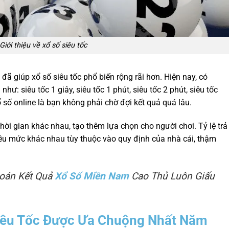
Giới thiệu về xổ số siêu tốc
 đã giúp xổ số siêu tốc phổ biến rộng rãi hơn. Hiện nay, có
như: siêu tốc 1 giây, siêu tốc 1 phút, siêu tốc 2 phút, siêu tốc
 số online là bạn không phải chờ đợi kết quả quá lâu.
hời gian khác nhau, tạo thêm lựa chọn cho người chơi. Tỷ lệ trả
iều mức khác nhau tùy thuộc vào quy định của nhà cái, thậm
Đoán Kết Quả
Xổ Số Miền Nam
Cao Thủ Luôn Giấu
iêu Tốc Được Ưa Chuộng Nhất Năm