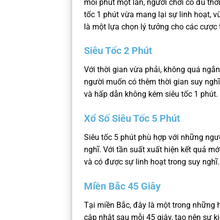
mỗi phút một lần, người chơi có đủ thờ
tốc 1 phút vừa mang lại sự linh hoạt, 
là một lựa chọn lý tưởng cho các cược 
Siêu Tốc 2 Phút
Với thời gian vừa phải, không quá ngắn
người muốn có thêm thời gian suy nghĩ
và hấp dẫn không kém siêu tốc 1 phút.
Xổ Số Siêu Tốc 5 Phút
Siêu tốc 5 phút phù hợp với những ngư
nghĩ. Với tần suất xuất hiện kết quả m
và có được sự linh hoạt trong suy nghĩ.
Miền Bắc 45 Giây
Tại miền Bắc, đây là một trong những 
cập nhật sau mỗi 45 giây, tạo nên sự kị