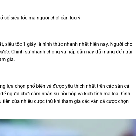
ổ số siêu tốc mà người chơi cần lưu ý:
, siêu tốc 1 giây là hình thức nhanh nhất hiện nay. Người chơi
 cược. Chính sự nhanh chóng và hấp dẫn này đã mang đến trải
am gia.
ững lựa chọn phổ biến và được yêu thích nhất trên các sàn cá
để người chơi cảm nhận sự hồi hộp và kịch tính mà loại hình
ưu tiên của nhiều cược thủ khi tham gia các ván cá cược chọn