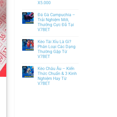
X5.000
Đá Gà Campuchia –
Trải Nghiệm Mới,
Thưởng Cực Đã Tại
V7BET
Kèo Tài Xỉu Là Gì?
Phân Loại Các Dạng
Thường Gặp Từ
V7BET
Kèo Châu Âu – Kiến
Thức Chuẩn & 3 Kinh
Nghiệm Hay Từ
V7BET